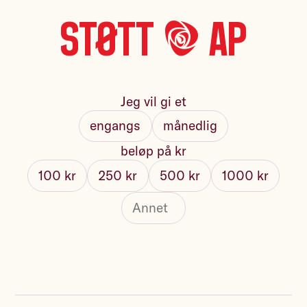
Støtt *A* Ap
Jeg vil gi et
engangs
månedlig
beløp på kr
100 kr
250 kr
500 kr
1000 kr
Fullt navn